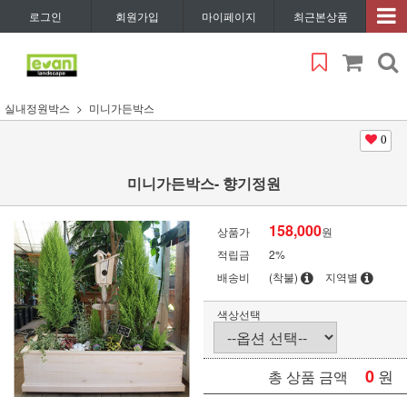
로그인
회원가입
마이페이지
최근본상품
실내정원박스
미니가든박스
0
미니가든박스- 향기정원
158,000
상품가
원
적립금
2%
배송비
(착불)
지역별
색상선택
0
원
총 상품 금액