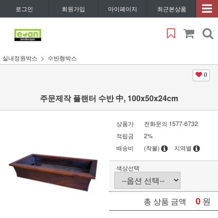
로그인
회원가입
마이페이지
최근본상품
실내정원박스
수반형박스
0
주문제작 플랜터 수반 中, 100x50x24cm
상품가
전화문의 1577-6732
적립금
2%
배송비
(착불)
지역별
색상선택
0
원
총 상품 금액