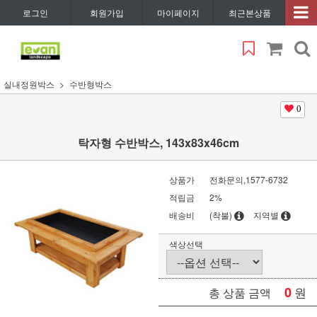
로그인
회원가입
마이페이지
최근본상품
실내정원박스
수반형박스
0
탁자형 수반박스, 143x83x46cm
상품가
전화문의,1577-6732
적립금
2%
배송비
(착불)
지역별
색상선택
0
원
총 상품 금액