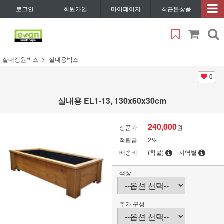
로그인
회원가입
마이페이지
최근본상품
실내정원박스
실내용박스
0
실내용 EL1-13, 130x60x30cm
240,000
상품가
원
적립금
2%
배송비
(착불)
지역별
색상
추가 구성